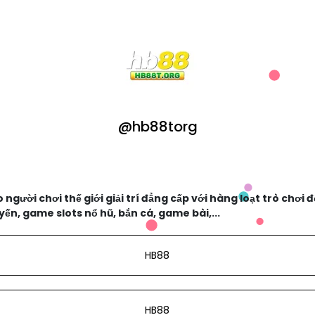
@hb88torg
gười chơi thế giới giải trí đẳng cấp với hàng loạt trò chơi 
ến, game slots nổ hũ, bắn cá, game bài,...
HB88
HB88