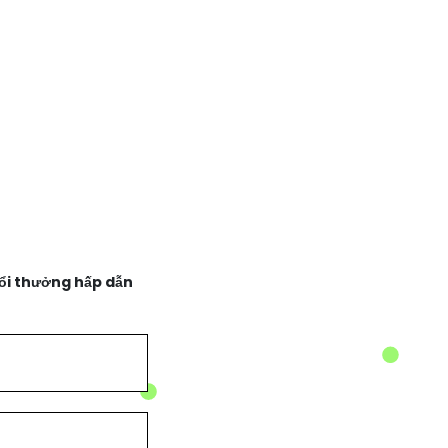
đổi thưởng hấp dẫn