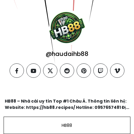
@haudaihb88
facebook
youtube
twitter
reddit
pinterest
twitch
vimeo
HB88 – Nhà cái uy tín Top #1 Châu Á. Thông tin liên hệ:
Website: https://hb88.recipes/ Hotline: 0957657481 Địa
Chỉ: Lê Ngân, Phường 12, Tân Bình, Hồ Chí Minh, Việt
Nam
HB88