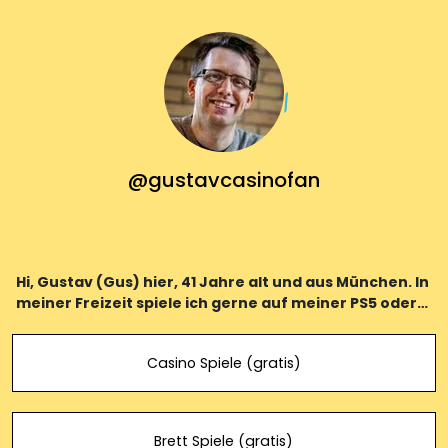
@gustavcasinofan
Hi, Gustav (Gus) hier, 41 Jahre alt und aus München. In
meiner Freizeit spiele ich gerne auf meiner PS5 oder
spiele mit Freunden ein Brettspiel.
Casino Spiele (gratis)
Brett Spiele (gratis)