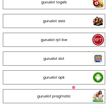
guruslot togels
guruslot asia
guruslot rpt live
guruslot slot
guruslot apk
guruslot pragmatic