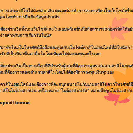
ัสการเล่นคาสิโนไม่ต้องฝากเงิน คุณจะต้องทำการลงทะเบียนในเว็บไซต์หรื
ุณโดยทำการยืนยันข้อมูลส่วนตัว
ต้องฝากเงินทั้งบนเว็บไซต์และในแอปพลิเคชันมือถือสามารถถอดรหัสได้อย
ยบง่ายสำหรับการเรียกรับโบนัส
าชิกใหม่ในโทรศัพท์มือถือของคุณกับเว็บไซต์คาสิโนออนไลน์ที่มีโบนัสกา
รับที่เป็นที่น่าตื่นตาตื่นใจ โดยที่คุณไม่ต้องลงทุนอะไรเลย
้องฝากเงินเป็นทางเลือกที่ดีสำหรับผู้เล่นที่ต้องการสูตรเล่นเกมคาสิโนยอ
หม่ที่ต้องการลองเล่นเกมคาสิโนโดยไม่ต้องมีการลงทุนเงินทุนเอง
คาสิโนออนไลน์และต้องการที่จะสนุกสนานไปกับเกมคาสิโนจากโทรศัพท์มื
ิโนไม่ต้องฝากเงิน เครื่องหมาย "ไม่ต้องฝากเงิน" หมายถึงคุณไม่ต้องฝาก
deposit bonus