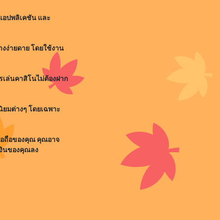
อแอปพลิเคชัน และ
่างง่ายดาย โดยใช้งาน
รเล่นคาสิโนไม่ต้องฝาก
ดนิยมต่างๆ โดยเฉพาะ
อถือของคุณ คุณอาจ
เงินของคุณลง