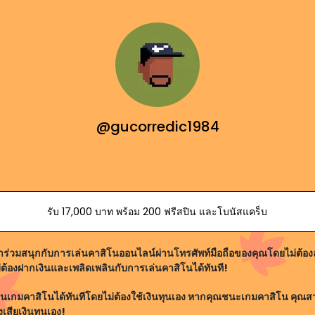
@gucorredic1984
รับ 17,000 บาท พร้อม 200 ฟรีสปิน และโบนัสแคร็บ
าร่วมสนุกกับการเล่นคาสิโนออนไลน์ผ่านโทรศัพท์มือถือของคุณโดยไม่ต้อง
ต้องฝากเงินและเพลิดเพลินกับการเล่นคาสิโนได้ทันที!
ล่นเกมคาสิโนได้ทันทีโดยไม่ต้องใช้เงินทุนเอง หากคุณชนะเกมคาสิโน คุณ
องเสียเงินทุนเอง!