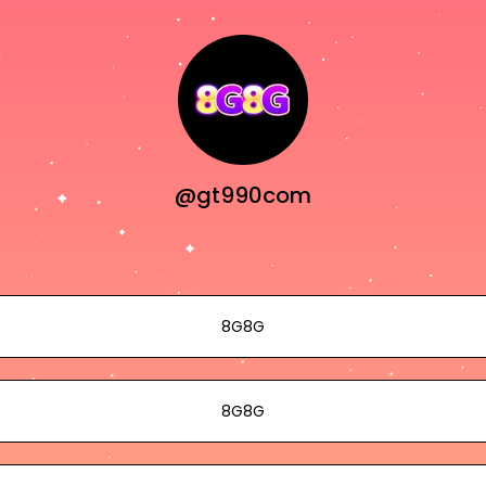
@gt990com
8G8G
8G8G