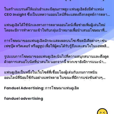
และมีการป้องกันเหตุการณ์ทำร้ายและแฮกเกอร์ต่างๆที่อาจเกิดขึ้น
ในสร้างแบรนด์ให้แม่นยำและมีคุณภาพสูง แฟนดูเอิลยังมีตำแหน่ง
CEO Insight ซึ่งเป็นบทความออนไลน์ที่จะแสดงถึงกลยุทธ์การตลาด
และนวัตกรรมใหม่ๆที่พวกเขาได้นำเสนอในวงการ
แฟนดูเอิลได้ใช้นักเลงทางการตลาดออนไลน์เพื่อช่วยเพิ่มผู้เล่นใหม่
โดยจะมีการทำความเข้าใจกับกลุ่มเป้าหมายเพื่อนำเสนอโฆษณาที่
ตอบสนองความต้องการของผู้คนอย่างเหมาะสม
การโฆษณาของแฟนดูเอิลมักจะแสดงผลบนโซเชียลมีเดียต่างๆ เช่น
เฟซบุ๊ค ทวิตเตอร์ หรือยูทูป เพื่อให้ผู้คนได้รับรู้ถึงและสนใจในแอพพลิ
เคชั่นของพวกเขา พวกเขายังมีสิ่งที่เรียกว่า "แคชเชียร์โค้ด" ที่
รูปแบบการโฆษณาของแฟนดูเอิลเน้นไปที่ความสนุกสนานและดึงดูด
สามารถใช้เพื่
ด้วยการเสนอโบนัสที่น่าสนใจ นอกจากนี้ พวกเขายังมีการแนะนำ
เพื่อนโดยไม่ต้องเสี่ยงเสียเงินเอง โดยที่ผู้เล่นสามารถสร้างรายได้จาก
แฟนดูเอิลเป็นหนึ่งในเว็บไซต์ที่เชื่อมโยงผู้เล่นกับเกมการพนัน
การรับแนะนำเพื่อนอีกด
ออนไลน์ที่นิยมใช้กันอย่างแพร่หลาย ในขณะที่มีการแข่งขันต่างๆ
กำลังจะเกิดขึ้นทั่วโลก แฟนดูเอิลได้ทำการโฆษณาเพื่อเพิ่มความน่า
Fanduel Advertising: การโฆษณาแฟนดูเอิล
สนใจและหาผู้เล่นให
fanduel advertising