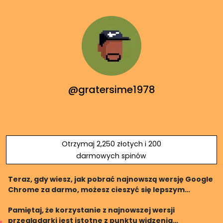
@gratersime1978
Otrzymaj 2,250 złotych i 200
darmowych spinów
Teraz, gdy wiesz, jak pobrać najnowszą wersję Google
Chrome za darmo, możesz cieszyć się lepszym
doświadczeniem przeglądania internetu. Zapamiętaj,
Pamiętaj, że korzystanie z najnowszej wersji
że Google Chrome oferuje wiele dodatkowych funkcji,
przeglądarki jest istotne z punktu widzenia