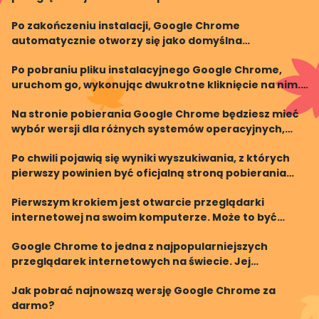
bezpieczeństwa i wydajności. Regularne aktualizacje
Po zakończeniu instalacji, Google Chrome
zapewniają ochronę przed zagrożeniami i poprawiają
automatycznie otworzy się jako domyślna
działani
przeglądarka. Możesz teraz korzystać z najnowszej
Po pobraniu pliku instalacyjnego Google Chrome,
wersji Google Chrome i cieszyć się szybkim,
uruchom go, wykonując dwukrotne kliknięcie na nim.
bezpiecznym i wygodnym pr
Następnie postępuj zgodnie z instrukcjami na ekranie,
Na stronie pobierania Google Chrome będziesz mieć
aby zainstalować przeglądarkę.
wybór wersji dla różnych systemów operacyjnych,
takich jak Windows, Mac lub Linux. Wybierz
Po chwili pojawią się wyniki wyszukiwania, z których
odpowiednią wersję dla swojego systemu i kliknij
pierwszy powinien być oficjalną stroną pobierania
przycisk p
Google Chrome. Kliknij w ten wynik, aby przejść do
Pierwszym krokiem jest otwarcie przeglądarki
strony pobierania.
internetowej na swoim komputerze. Może to być
dowolna przeglądarka, której używasz obecnie.
Google Chrome to jedna z najpopularniejszych
Następnie przejdź do strony głównej Google i wpisz w
przeglądarek internetowych na świecie. Jej
wyszukiwar
najnowsza wersja zapewnia szybkie i płynne
Jak pobrać najnowszą wersję Google Chrome za
korzystanie z internetu, a także wiele przydatnych
darmo?
funkcji. Jeśli chc