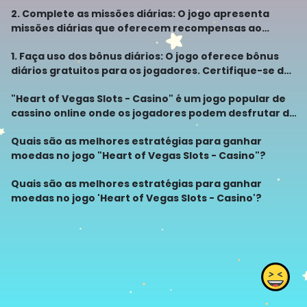
uma rotina de jogo regular para aumentar suas
2. Complete as missões diárias: O jogo apresenta
chances de obter vitórias e acumular moedas.
missões diárias que oferecem recompensas ao
serem concluídas. Essas missões podem envolver
1. Faça uso dos bônus diários: O jogo oferece bônus
jogar determinadas máquinas, obter combinações
diários gratuitos para os jogadores. Certifique-se de
vencedoras ou
fazer login diariamente para reivindicar esses bônus.
"Heart of Vegas Slots - Casino" é um jogo popular de
Eles variam em quantidade, mas são uma ó
cassino online onde os jogadores podem desfrutar de
uma variedade de máquinas caça-níqueis divertidas
Quais são as melhores estratégias para ganhar
e emocionantes. Uma parte importante do jogo
moedas no jogo "Heart of Vegas Slots - Casino"?
Quais são as melhores estratégias para ganhar
moedas no jogo 'Heart of Vegas Slots - Casino'?