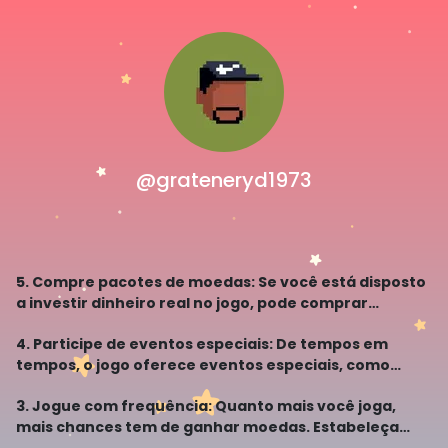
@grateneryd1973
5. Compre pacotes de moedas: Se você está disposto
a investir dinheiro real no jogo, pode comprar
pacotes de moedas para ajudá-lo a progredir mais
4. Participe de eventos especiais: De tempos em
rápido. No entanto, é importante definir um
tempos, o jogo oferece eventos especiais, como
orçamento
torneios ou promoções temáticas. Participe desses
3. Jogue com frequência: Quanto mais você joga,
eventos para ter a chance de ganhar moedas extras.
mais chances tem de ganhar moedas. Estabeleça
Esse