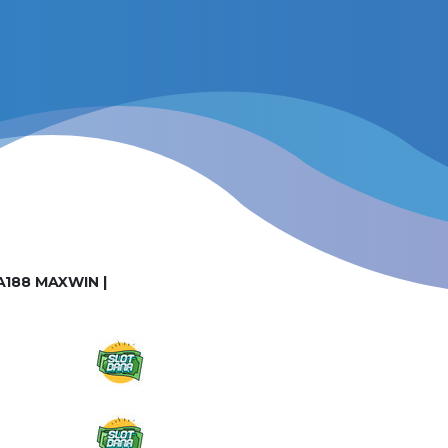
A188 MAXWIN |