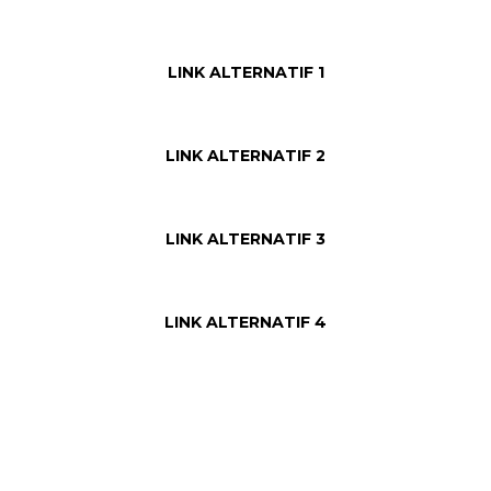
LINK ALTERNATIF 1
LINK ALTERNATIF 2
LINK ALTERNATIF 3
LINK ALTERNATIF 4