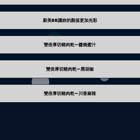
新美BB讓妳的顏值更加光彩
雙倍厚切豬肉乾—醬燒蜜汁
雙倍厚切豬肉乾—黑胡椒
雙倍厚切豬肉乾—川香麻辣