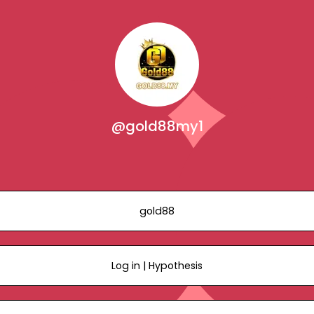
@gold88my1
gold88
Log in | Hypothesis