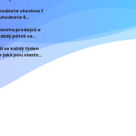
 uhodnete všechna 7
 uhodnete 6
z mnoha prodejců a
 každý pátek ve
dí se každý týden
 jaké jsou vlastně