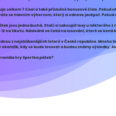
suje celkem 7 čísel a také příslušné bonusové číslo. Pokud
áváte se hlavním výhercem, který si odnese jackpot. Pokud
átek jsou jednoduchá. Stačí si zakoupit losy u některého 
do 12 na tiketu. Následně se čeká na losování, které se koná
dnou z nejoblíbenějších loterií v České republice. Mnoho li
ý okamžik, kdy se bude losovat a budou známy výsledky. Ale
pravidla hry Sportka pátek?