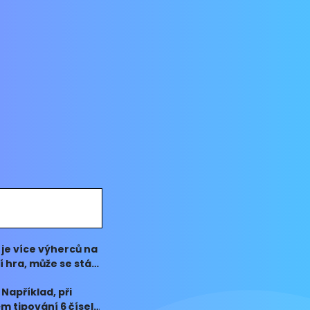
je více výherců na
 hra, může se stát,
Například, při
m tipování 6 čísel