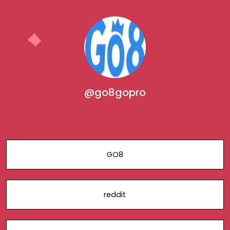
@go8gopro
GO8
reddit