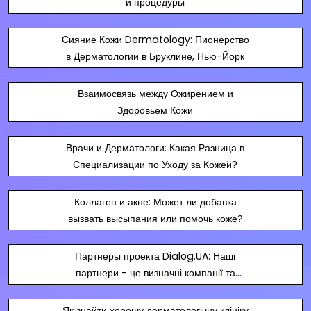
и процедуры
Сияние Кожи Dermatology: Пионерство
в Дерматологии в Бруклине, Нью-Йорк
Взаимосвязь между Ожирением и
Здоровьем Кожи
Врачи и Дерматологи: Какая Разница в
Специализации по Уходу за Кожей?
Коллаген и акне: Может ли добавка
вызвать высыпания или помочь коже?
Партнеры проекта Dialog.UA: Наші
партнери - це визначні компанії та
фахівці, які діляться нашими цінностями
та сприяють нашому спільному успіху.
Як знайти хорошу дерматологічну клініку