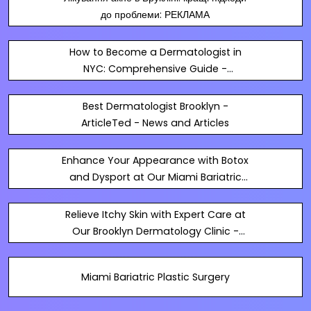
до проблеми: РЕКЛАМА
How to Become a Dermatologist in
NYC: Comprehensive Guide -
ArticleTed - News and Articles
Best Dermatologist Brooklyn -
ArticleTed - News and Articles
Enhance Your Appearance with Botox
and Dysport at Our Miami Bariatric
Surgery Clinic - ArticleTed - News and
Articles
Relieve Itchy Skin with Expert Care at
Our Brooklyn Dermatology Clinic -
ArticleTed - News and Articles
Miami Bariatric Plastic Surgery