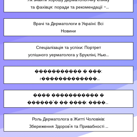
та фахівця: поради та рекомендації -
Бізнес новини Ужгорода
Врачі та Дерматологи в Україні: Всі
Новини
Спеціалізація та успіхи: Портрет
успішного уерматолога у Брукліні, Нью-
Йорк
����������� � ���:
г�������������
�������� � �������,
���-���� � ������ ��
���� ����������� �
���˳�
������'� �� ����: �����
�� ����� ���� �
������� � ������ ��
Роль Дерматолога в Житті Чоловіків:
���˳�
Збереження Здоров'я та Привабності -
Бізнес новини Сум