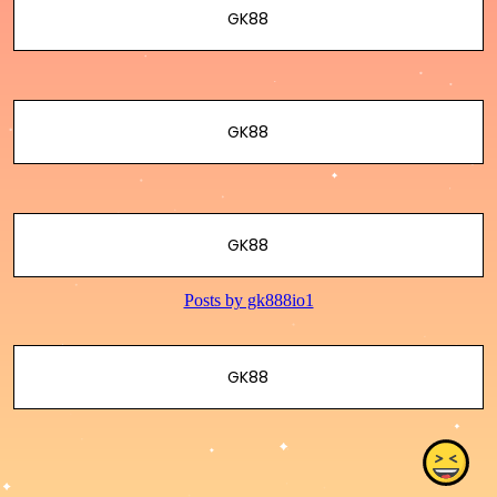
GK88
GK88
GK88
GK88