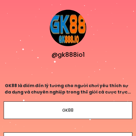
@gk888io1
GK88 là điểm đến lý tưởng cho người chơi yêu thích sự
đa dạng và chuyên nghiệp trong thế giới cá cược trực
tuyến. Tại đây, bạn có thể tham gia các trò chơi đình
đám như slot game,
GK88