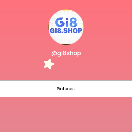
@gi8shop
Pinterest