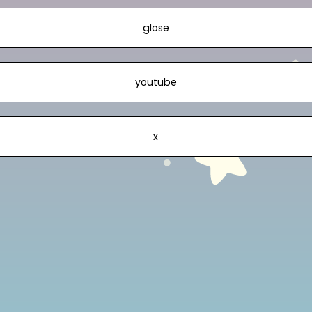
glose
youtube
x