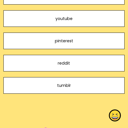
youtube
pinterest
reddit
tumblr