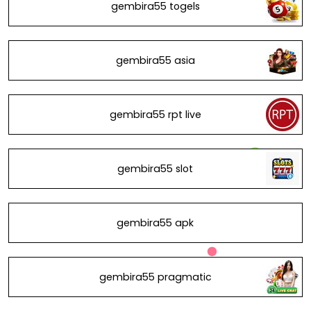
gembira55 togels
gembira55 asia
gembira55 rpt live
gembira55 slot
gembira55 apk
gembira55 pragmatic