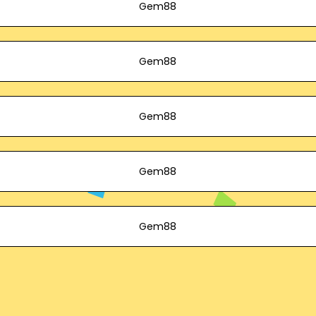
Gem88
Gem88
Gem88
Gem88
Gem88