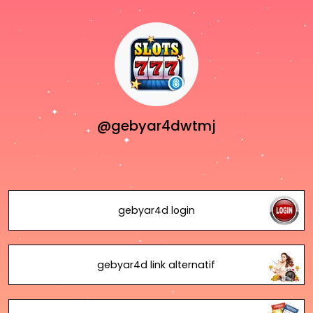
@gebyar4dwtmj
gebyar4d login
gebyar4d link alternatif