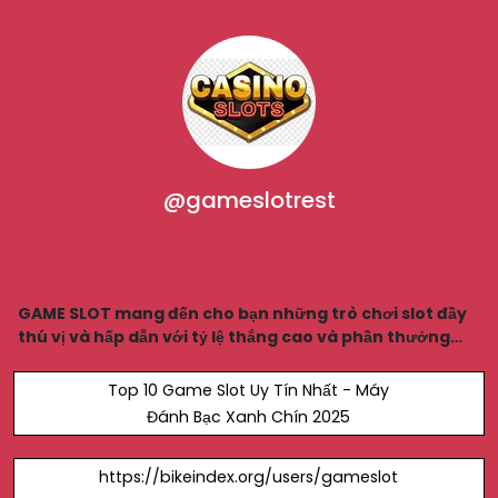
@gameslotrest
GAME SLOT mang đến cho bạn những trò chơi slot đầy
thú vị và hấp dẫn với tỷ lệ thắng cao và phần thưởng
cực kỳ giá trị
Top 10 Game Slot Uy Tín Nhất - Máy
Đánh Bạc Xanh Chín 2025
https://bikeindex.org/users/gameslot