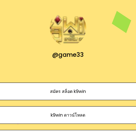
@game33
สมัคร สล็อต k9win
k9win ดาวน์โหลด