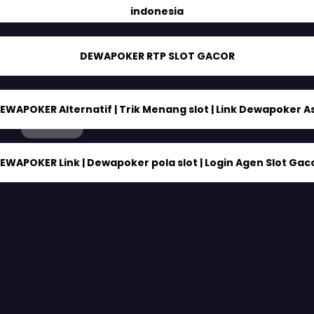
indonesia
DEWAPOKER RTP SLOT GACOR
DEWAPOKER Alternatif | Trik Menang slot | Link Dewapoker A
EWAPOKER Link | Dewapoker pola slot | Login Agen Slot Gac