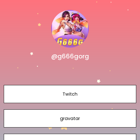
@g666gorg
Twitch
gravatar