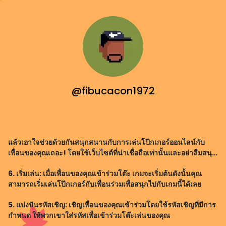
@fibucacon1972
แล้วเอาใจช่วยด้วยกันสนุกสนานกับการเล่นโป๊กเกอร์ออนไลน์กับ
เพื่อนของคุณเถอะ! โดยใช้เว็บไซต์ที่น่าเชื่อถือเท่านั้นและอย่าลืมสนุก
ในการเล่นนี้ที่สุดนะคะ
6. เริ่มเล่น: เมื่อเพื่อนของคุณเข้าร่วมโต๊ะ เกมจะเริ่มต้นดังนั้นคุณ
สามารถเริ่มเล่นโป๊กเกอร์กับเพื่อนร่วมเพื่อสนุกไปกับเกมนี้ได้เลย
5. แบ่งปันรหัสเชิญ: เชิญเพื่อนของคุณเข้าร่วมโดยใช้รหัสเชิญที่มีการ
กำหนด ให้พวกเขาใส่รหัสเพื่อเข้าร่วมโต๊ะเล่นของคุณ