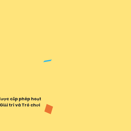
tch
 được cấp phép hoạt
iải trí và Trò chơi