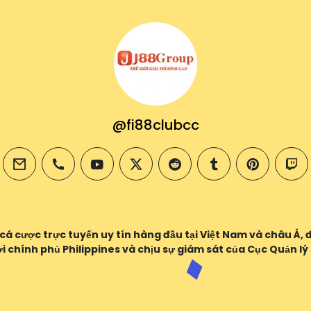
@fi88clubcc
email
phone
youtube
twitter
reddit
tumblr
pinterest
twi
 cá cược trực tuyến uy tín hàng đầu tại Việt Nam và châu Á,
 chính phủ Philippines và chịu sự giám sát của Cục Quản lý G