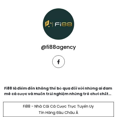
@fi88agency
facebook
Fi88 là điểm đến không thể bỏ qua đối với những ai đam
mê cá cược và muốn trải nghiệm những trò chơi chất
lượng nhất tại Châu Á.
Fi88 - Nhà Cái Cá Cược Trực Tuyến Uy
Tín Hàng Đầu Châu Á