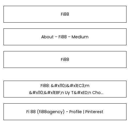
Fi88
About – Fi88 – Medium
Fi88
Fi88: &#x110;i&#x1EC3;m
&#x110;&#x1EBF;n Uy T&#xED;n Cho
C&#xE1; C&#x1B0;&#x1EE3;c
Tr&#x1EF1;c Tuy&#x1EBF;n Ch&#xE2;u
Fi 88 (fi88agency) - Profile | Pinterest
&#xC1;