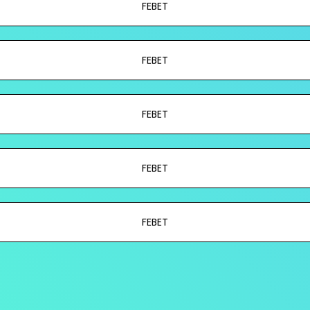
FEBET
FEBET
FEBET
FEBET
FEBET