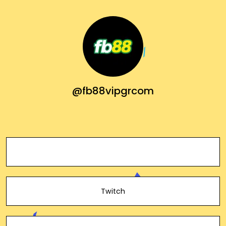
@fb88vipgrcom
Twitch