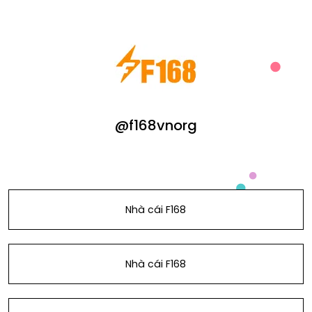
@f168vnorg
Nhà cái F168
Nhà cái F168