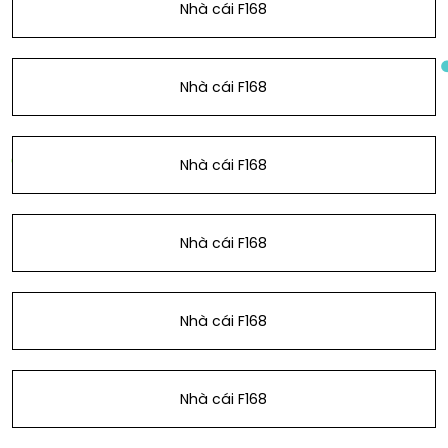
Nhà cái F168
Nhà cái F168
Nhà cái F168
Nhà cái F168
Nhà cái F168
Nhà cái F168