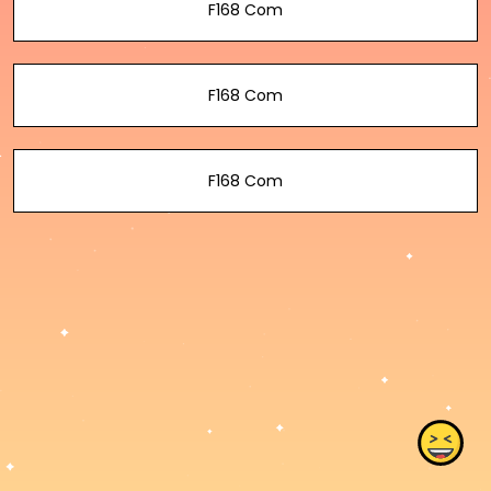
F168 Com
F168 Com
F168 Com