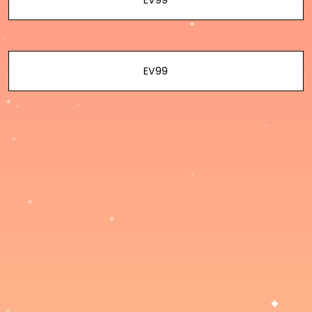
EV99
EV99