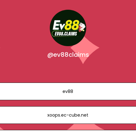
@ev88claims
ev88
xoops.ec-cube.net