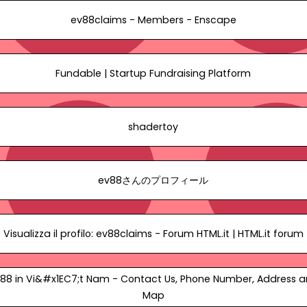
ev88claims - Members - Enscape
Fundable | Startup Fundraising Platform
shadertoy
ev88さんのプロフィール
Visualizza il profilo: ev88claims - Forum HTML.it | HTML.it forum
88 in Vi&#x1EC7;t Nam - Contact Us, Phone Number, Address 
Map