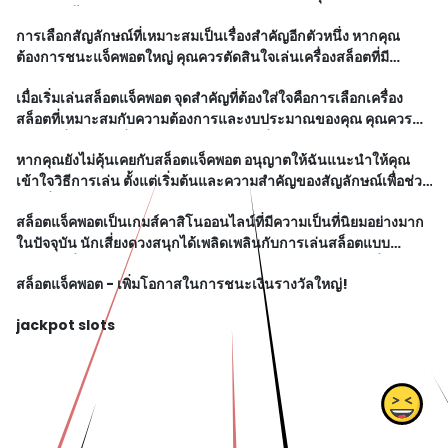
ออนไลน์ชั้นนำ เช่น สล็อตออนไลน์เกมส์ทดลองเล่นจากแพลตฟอร์ม
การเลือกสัญลักษณ์ที่เหมาะสมเป็นเรื่องสำคัญอีกตัวหนึ่ง หากคุณ
ชั้นนำ เพื่อประสบการณ์
ต้องการชนะแจ็คพอตใหญ่ คุณควรตัดสินใจเล่นเครื่องสล็อตที่มี
สัญลักษณ์แจ็คพอตในเกมสล็อต เพราะเพียงแค่คุณสามารถปรากฏ
เมื่อเริ่มเล่นสล็อตแจ็คพอต จุดสำคัญที่ต้องใส่ใจคือการเลือกเครื่อง
สัญลักษณ์แจ็คพอตในเส้นการเดิน
สล็อตที่เหมาะสมกับความต้องการและงบประมาณของคุณ คุณควร
เลือกเครื่องสล็อตที่มีอัตราการจ่ายเงินสูง ซึ่งหมายถึงการชนะในเกมส์
หากคุณยังไม่คุ้นเคยกับสล็อตแจ็คพอต อนุญาตให้ฉันแนะนำให้คุณ
นั้นๆมีโอกาสสูงก
เข้าใจวิธีการเล่น ตั้งแต่เริ่มต้นและความสำคัญของสัญลักษณ์เพื่อช่วย
คุณเพิ่มโอกาสในการชนะแจ็คพอตใหญ่โต!
สล็อตแจ็คพอตเป็นเกมส์คาสิโนออนไลน์ที่มีความเป็นที่นิยมอย่างมาก
ในปัจจุบัน นักเสี่ยงดวงสนุกได้เพลิดเพลินกับการเล่นสล็อตแบบ
ออนไลน์ที่มาพร้อมกับโอกาสในการชนะเงินรางวัลแจ็คพอตที่ใหญ่
สล็อตแจ็คพอต - เพิ่มโอกาสในการชนะเงินรางวัลใหญ่!
ล้านไม่ว่าจะเป็นเงินจริ
jackpot slots