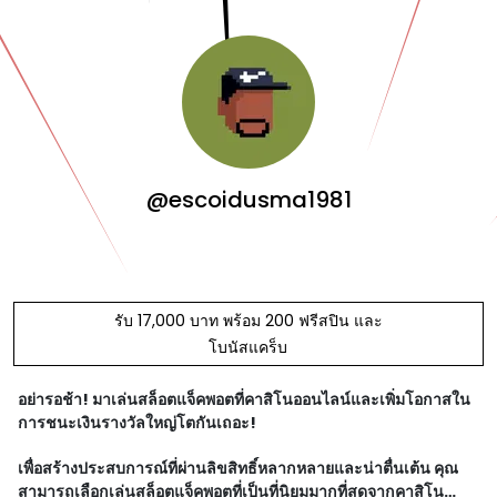
@escoidusma1981
รับ 17,000 บาท พร้อม 200 ฟรีสปิน และ
โบนัสแคร็บ
อย่ารอช้า! มาเล่นสล็อตแจ็คพอตที่คาสิโนออนไลน์และเพิ่มโอกาสใน
การชนะเงินรางวัลใหญ่โตกันเถอะ!
เพื่อสร้างประสบการณ์ที่ผ่านลิขสิทธิ์หลากหลายและน่าตื่นเต้น คุณ
สามารถเลือกเล่นสล็อตแจ็คพอตที่เป็นที่นิยมมากที่สุดจากคาสิโน