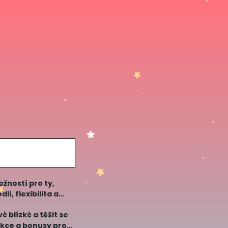
ožností pro ty,
í, flexibilita a
 blízké a těšit se
akce a bonusy pro