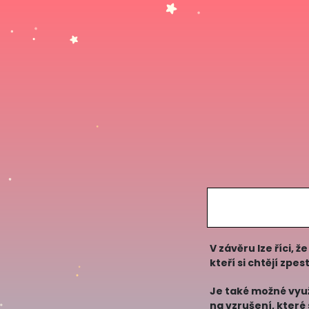
V závěru lze říci,
kteří si chtějí zpe
možnost sl
Je také možné využ
na vzrušení, které