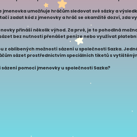
že jmenovka umožňuje hráčům sledovat své sázky a výsledk
tačí zadat kód z jmenovky a hráč se okamžitě dozví, zda vy
ovky přináší několik výhod. Za prvé, je to pohodlná možno
zet bez nutnosti přenášet peníze nebo využívat platební 
 a akti
 z oblíbených možností sázení u společnosti Sazka. Jedná
áčům sázet prostřednictvím speciálních tiketů s vytiště
ou
i sázení pomocí jmenovky u společnosti Sazka?