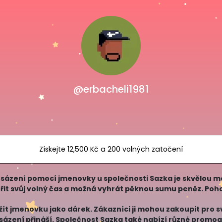
@erbacheli1981
Získejte 12,500 Kč a 200 volných zatočení
 že sázení pomocí jmenovky u společnosti Sazka je skvělou m
střit svůj volný čas a možná vyhrát pěknou sumu peněz. Pohodl
ít jmenovku jako dárek. Zákazníci ji mohou zakoupit pro své
 sázení přináší. Společnost Sazka také nabízí různé promo