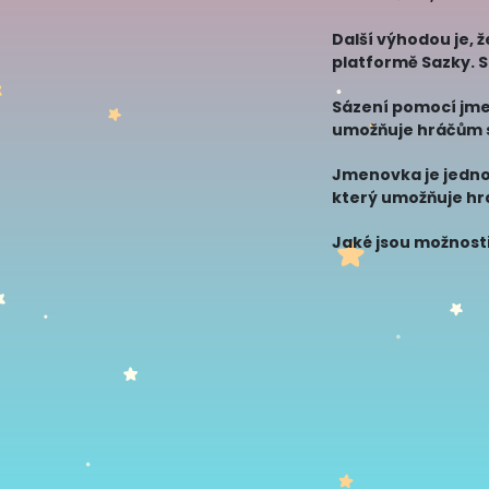
hráče, kteř
Další výhodou je, 
platformě Sazky. S
znamená, že hrá
Sázení pomocí jmen
umožňuje hráčům sá
zakoupit jmenovku
Jmenovka je jednou
který umožňuje hr
Tyto tikety si moh
Jaké jsou možnost