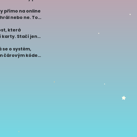
y přímo na online
hrál nebo ne. To
st, která
karty. Stačí jen
 se o systém,
ným čárovým kódem.