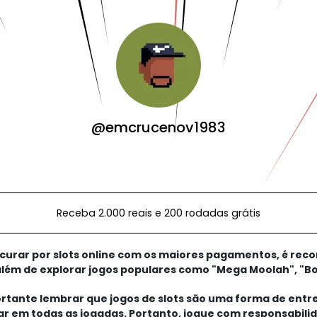
@emcrucenov1983
Receba 2.000 reais e 200 rodadas grátis
curar por slots online com os maiores pagamentos, é re
 além de explorar jogos populares como "Mega Moolah", "B
Experimente di
ortante lembrar que jogos de slots são uma forma de entr
ar em todas as jogadas. Portanto, jogue com responsabili