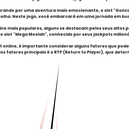
 limite máximo de
urando por uma aventura mais emocionante, o slot "Gonzo
olha. Neste jogo, você embarcará em uma jornada em bu
ado. Com
line mais populares, alguns se destacam pelos seus altos
 slot "Mega Moolah", conhecido por seus jackpots milionár
 u
t online, é importante considerar alguns fatores que pode
 fatores principais é o RTP (Return to Player), que deter
etorno aos