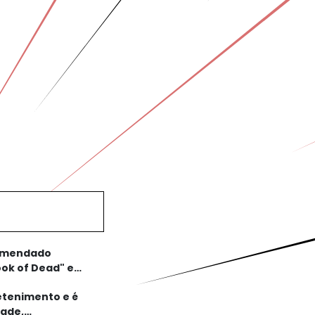
comendado
ook of Dead" e
etenimento e é
dade,