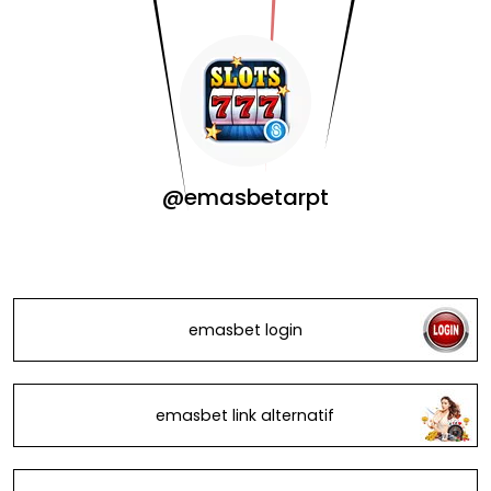
@emasbetarpt
emasbet login
emasbet link alternatif