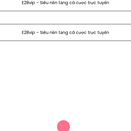
E28vip – Siêu nền tảng cá cược trực tuyến
E28vip – Siêu nền tảng cá cược trực tuyến