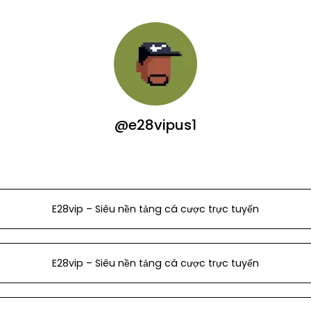
@e28vipus1
E28vip – Siêu nền tảng cá cược trực tuyến
E28vip – Siêu nền tảng cá cược trực tuyến