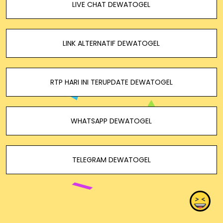
LIVE CHAT DEWATOGEL
LINK ALTERNATIF DEWATOGEL
RTP HARI INI TERUPDATE DEWATOGEL
WHATSAPP DEWATOGEL
TELEGRAM DEWATOGEL