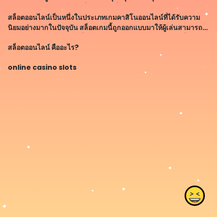
มีอินเทอร์เน็ตและอุปกรณ์ที่สามารถเชื่อมต่ออินเทอร์เน็ตได้ ไม่ว่าคุณ
สล็อตออนไลน์เป็นหนึ่งในประเภทเกมคาสิโนออนไลน์ที่ได้รับความ
จะอยู่ที
นิยมอย่างมากในปัจจุบัน สล็อตเกมนี้ถูกออกแบบมาให้ผู้เล่นสามารถ
เพลิดเพลินไปกับการเล่นที่สนุกสนานและด้วยอัตราการชนะที่สูงใน
สล็อตออนไลน์ คืออะไร?
การปั่นสล็อต เกมสล็อตอ
online casino slots