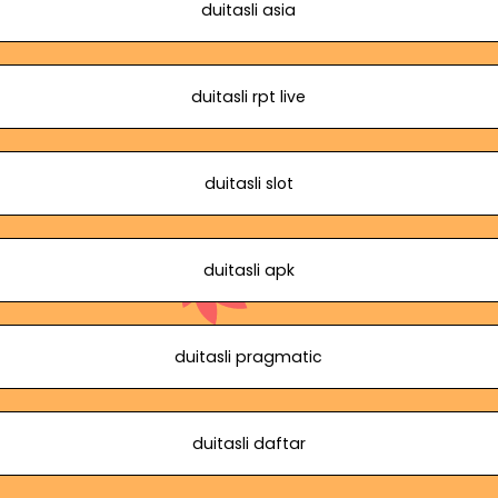
duitasli asia
duitasli rpt live
duitasli slot
duitasli apk
duitasli pragmatic
duitasli daftar