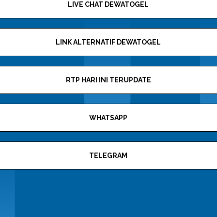
LIVE CHAT DEWATOGEL
LINK ALTERNATIF DEWATOGEL
RTP HARI INI TERUPDATE
WHATSAPP
TELEGRAM