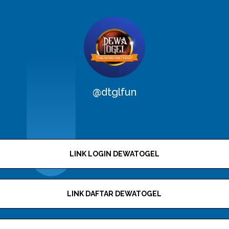
@dtglfun
LINK LOGIN DEWATOGEL
LINK DAFTAR DEWATOGEL