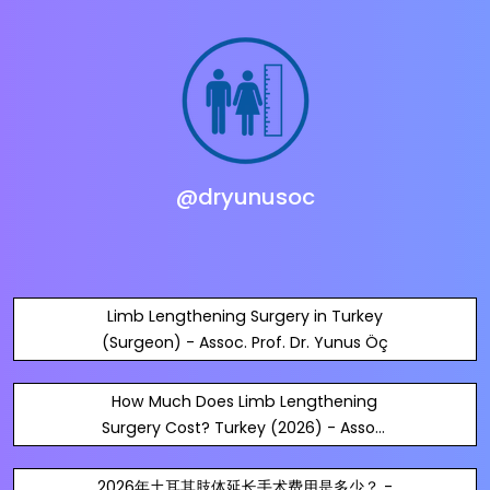
@dryunusoc
Limb Lengthening Surgery in Turkey
(Surgeon) - Assoc. Prof. Dr. Yunus Öç
How Much Does Limb Lengthening
Surgery Cost? Turkey (2026) - Assoc.
Prof. Dr. Yunus Öç
2026年土耳其肢体延长手术费用是多少？ -