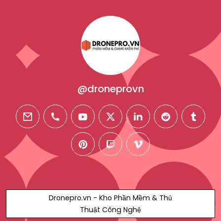
@droneprovn
email
phone
youtube
twitter
linkedin
reddit
tumblr
pinterest
twitch
vimeo
Dronepro.vn - Kho Phần Mềm & Thủ
Thuật Công Nghệ