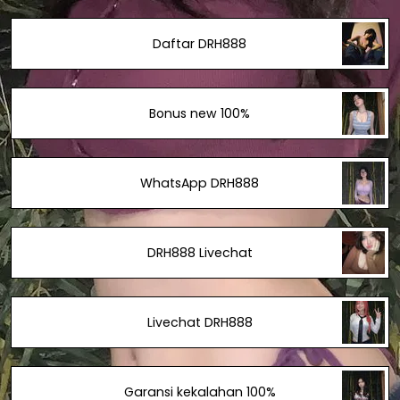
Daftar DRH888
Bonus new 100%
WhatsApp DRH888
DRH888 Livechat
Livechat DRH888
Garansi kekalahan 100%