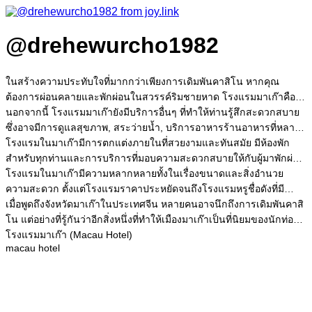
@drehewurcho1982
ในสร้างความประทับใจที่มากกว่าเพียงการเดิมพันคาสิโน หากคุณ
ต้องการผ่อนคลายและพักผ่อนในสวรรค์ริมชายหาด โรงแรมมาเก๊าคือ
หนึ่งในทางเลือกที่แนะนำต่อคุณ
นอกจากนี้ โรงแรมมาเก๊ายังมีบริการอื่นๆ ที่ทำให้ท่านรู้สึกสะดวกสบาย
ซึ่งอาจมีการดูแลสุขภาพ, สระว่ายน้ำ, บริการอาหารร้านอาหารที่หลาก
หลาย ตลอดจนบริการอินเทอร์เน็ตไร้สายภายในโรงแรม
โรงแรมในมาเก๊ามีการตกแต่งภายในที่สวยงามและทันสมัย มีห้องพัก
สำหรับทุกท่านและการบริการที่มอบความสะดวกสบายให้กับผู้มาพักผ่อน
ไม่ว่าจะเป็นบริการห้องพักส่วนตัวที่สไตล์เอเชีย, ห้องพักริมชายหาดอัน
โรงแรมในมาเก๊ามีความหลากหลายทั้งในเรื่องขนาดและสิ่งอำนวย
สวยงามหรือโ
ความสะดวก ตั้งแต่โรงแรมราคาประหยัดจนถึงโรงแรมหรูชื่อดังที่มี
ราคาแพงกว่ากัน แม้ความหลากหลายในมาเก๊าจะสร้างความสัมพันธ์กับ
เมื่อพูดถึงจังหวัดมาเก๊าในประเทศจีน หลายคนอาจนึกถึงการเดิมพันคาสิ
คาสิโนแต่ถ้าคุณมาเก่งเพร
โน แต่อย่างที่รู้กันว่าอีกสิ่งหนึ่งที่ทำให้เมืองมาเก๊าเป็นที่นิยมของนักท่อง
เที่ยวคือโรงแรมหรู สวยงาม และทันสมัยที่มีอยู่อย่างมากมาย
โรงแรมมาเก๊า (Macau Hotel)
macau hotel