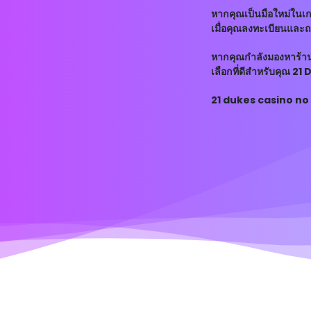
หากคุณเป็นมือใหม่ในเ
เมื่อคุณลงทะเบียนและถ
หากคุณกำลังมองหาร้าน
เลือกที่ดีสำหรับคุณ 2
21 dukes casino no