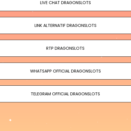
LIVE CHAT DRAGONSLOTS
LINK ALTERNATIF DRAGONSLOTS
RTP DRAGONSLOTS
WHATSAPP OFFICIAL DRAGONSLOTS
TELEGRAM OFFICIAL DRAGONSLOTS