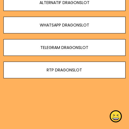
ALTERNATIF DRAGONSLOT
WHATSAPP DRAGONSLOT
TELEGRAM DRAGONSLOT
RTP DRAGONSLOT